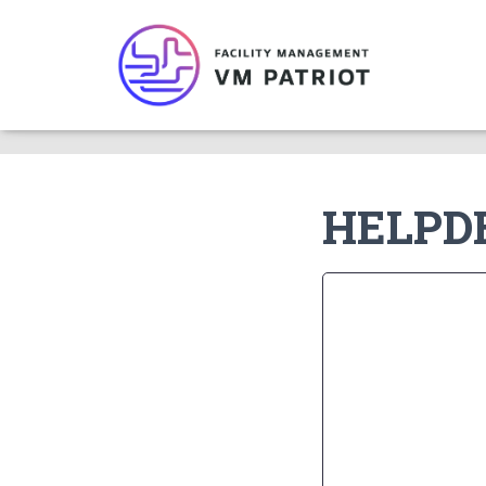
Vítejte na stránkách technické podpory
HELPD